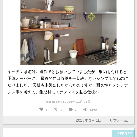
キッチンは絶対に造作でとお願いしていましたが、収納を付けると
予算オーバーに… 最終的には収納を一切設けないシンプルなものに
なりました。 天板も木製にしたかったのですが、耐久性とメンテナ
ンス事を考えて、集成材にステンレスを貼る仕様へ… ...
last update : 2015年 11月 25日
4
3
1
8260
2015年 3月 1日
リフォーム
REPORT