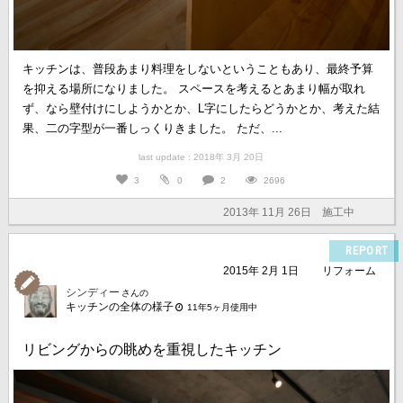
キッチンは、普段あまり料理をしないということもあり、最終予算
を抑える場所になりました。 スペースを考えるとあまり幅が取れ
ず、なら壁付けにしようかとか、L字にしたらどうかとか、考えた結
果、二の字型が一番しっくりきました。 ただ、...
last update : 2018年 3月 20日
3
0
2
2696
2013年 11月 26日
施工中
REPORT
2015年 2月 1日
リフォーム
シンディー
さんの
キッチンの全体の様子
11年5ヶ月使用中
リビングからの眺めを重視したキッチン