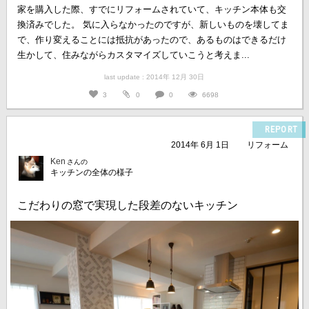
家を購入した際、すでにリフォームされていて、キッチン本体も交
換済みでした。 気に入らなかったのですが、新しいものを壊してま
で、作り変えることには抵抗があったので、あるものはできるだけ
生かして、住みながらカスタマイズしていこうと考えま...
last update : 2014年 12月 30日
3
0
0
6698
REPORT
2014年 6月 1日
リフォーム
Ken
さんの
キッチンの全体の様子
こだわりの窓で実現した段差のないキッチン