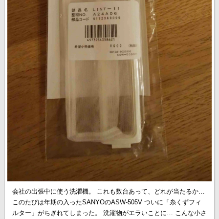
会社の出張中に使う洗濯機。 これも数台あって、どれが当たるか…
このたびは年期の入ったSANYOのASW-505V ついに「糸くずフィ
ルター」がちぎれてしまった。 洗濯物がエラいことに… こんな小さ