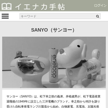
SANYO（サンヨー）
サンヨー（SANYO）は、松下幸之助の義弟、井植歳男が、松下電器産業
退職後の1949年に設立した三洋電機のブランド。幸之助から特許を譲り
受けた自転車発電ランプの製造から始め、白物家電、充電池、太陽光発