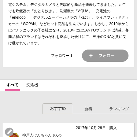
電システム、デジタルカメラと先駆的な商品を発表してきました。近年
でも炊飯器の「おどり炊き」、洗濯機の「AQUA」、充電池の
「eneloop」、デジタルムービーカメラの「xacti」、ライスブレッドクッ
カーの「GOPAN」などヒット商品を生んでいます。しかし、2010年から
はパナソニックの子会社になり、2013年にはSANYOブランドは消滅、各
商品群のブランドはそれぞれを継承した会社にて、三洋のDNAと共に受
け継がれています。
フォロワー
1
すべて
洗濯機
おすすめ
新着
ランキング
2017年 10月 29日
購入
神戸人けんちゃん
さんの