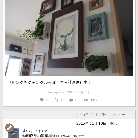
リビングをジャングルっぽくする計画進行中！
last update : 2014年 7月 5日
2
1
0
9322
2015年 11月 22日
レビュー
2015年 11月 10日
購入
すいすい
さんの
無印良品の観葉植物
12年4ヶ月使用中