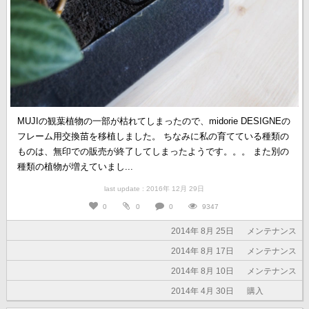
MUJIの観葉植物の一部が枯れてしまったので、midorie DESIGNEの
フレーム用交換苗を移植しました。 ちなみに私の育てている種類の
ものは、無印での販売が終了してしまったようです。。。 また別の
種類の植物が増えていまし...
last update : 2016年 12月 29日
0
0
0
9347
2014年 8月 25日
メンテナンス
2014年 8月 17日
メンテナンス
2014年 8月 10日
メンテナンス
2014年 4月 30日
購入