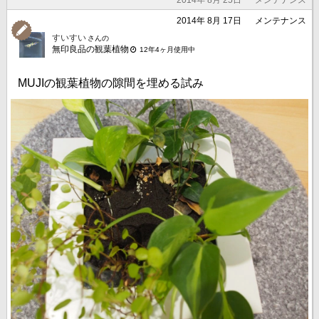
2014年 8月 17日
メンテナンス
すいすい
さんの
無印良品の観葉植物
12年4ヶ月使用中
MUJIの観葉植物の隙間を埋める試み