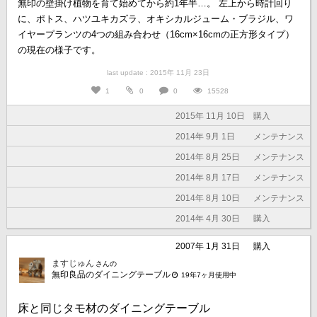
無印の壁掛け植物を育て始めてから約1年半…。 左上から時計回り
に、ポトス、ハツユキカズラ、オキシカルジューム・ブラジル、ワ
イヤープランツの4つの組み合わせ（16cm×16cmの正方形タイプ）
の現在の様子です。
last update : 2015年 11月 23日
1
0
0
15528
2015年 11月 10日
購入
2014年 9月 1日
メンテナンス
2014年 8月 25日
メンテナンス
2014年 8月 17日
メンテナンス
2014年 8月 10日
メンテナンス
2014年 4月 30日
購入
2007年 1月 31日
購入
ますじゅん
さんの
無印良品のダイニングテーブル
19年7ヶ月使用中
床と同じタモ材のダイニングテーブル