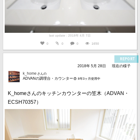
last update : 2018年 4月 7日
0
0
0
1650
REPORT
2018年 5月 28日
現在の様子
k_home
さんの
ADVANの調理台・カウンター
8年3ヶ月使用中
K_homeさんのキッチンカウンターの笠木（ADVAN・
ECSH70357）