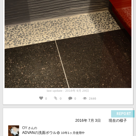
last update : 2016年 9月 29日
0
0
0
2446
REPORT
2016年 7月 3日
現在の様子
OY
さんの
ADVANの洗面ボウル
10年1ヶ月使用中