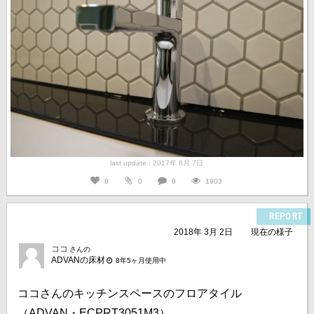
last update : 2017年 8月 7日
0
0
0
1903
REPORT
2018年 3月 2日
現在の様子
ココ
さんの
ADVANの床材
8年5ヶ月使用中
ココさんのキッチンスペースのフロアタイル
（ADVAN・ECPRT3051M3）