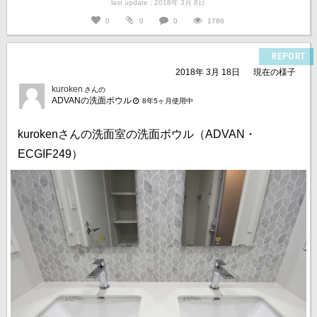
last update : 2018年 3月 8日
0
0
0
1786
REPORT
2018年 3月 18日
現在の様子
kuroken
さんの
ADVANの洗面ボウル
8年5ヶ月使用中
kurokenさんの洗面室の洗面ボウル（ADVAN・
ECGIF249）