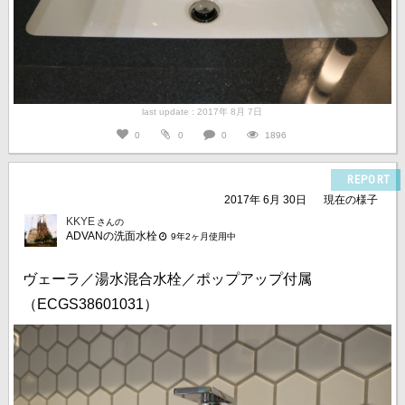
last update : 2017年 8月 7日
0
0
0
1896
REPORT
2017年 6月 30日
現在の様子
KKYE
さんの
ADVANの洗面水栓
9年2ヶ月使用中
ヴェーラ／湯水混合水栓／ポップアップ付属
（ECGS38601031）