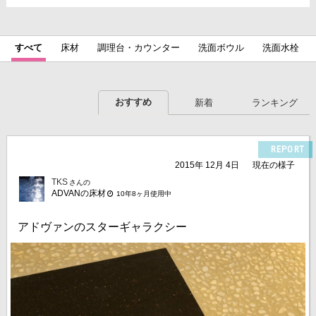
すべて
床材
調理台・カウンター
洗面ボウル
洗面水栓
おすすめ
新着
ランキング
REPORT
2015年 12月 4日
現在の様子
TKS
さんの
ADVANの床材
10年8ヶ月使用中
アドヴァンのスターギャラクシー