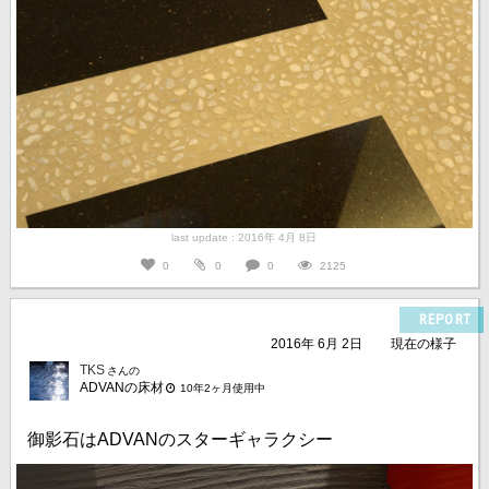
last update : 2016年 4月 8日
0
0
0
2125
REPORT
2016年 6月 2日
現在の様子
TKS
さんの
ADVANの床材
10年2ヶ月使用中
御影石はADVANのスターギャラクシー