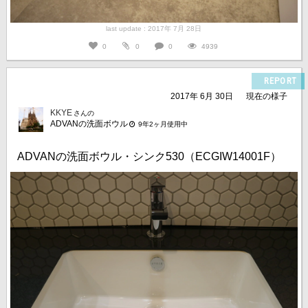
last update : 2017年 7月 28日
0
0
0
4939
REPORT
2017年 6月 30日
現在の様子
KKYE
さんの
ADVANの洗面ボウル
9年2ヶ月使用中
ADVANの洗面ボウル・シンク530（ECGIW14001F）