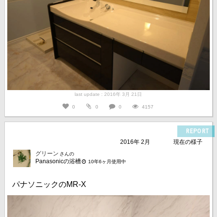
last update : 2016年 3月 21日
0
0
0
4157
REPORT
2016年 2月
現在の様子
グリーン
さんの
Panasonicの浴槽
10年6ヶ月使用中
パナソニックのMR-X