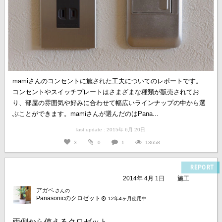
mamiさんのコンセントに施された工夫についてのレポートです。
コンセントやスイッチプレートはさまざまな種類が販売されてお
り、部屋の雰囲気や好みに合わせて幅広いラインナップの中から選
ぶことができます。mamiさんが選んだのはPana...
last update : 2015年 6月 20日
3
0
1
13658
REPORT
2014年 4月 1日
施工
アガベ
さんの
Panasonicのクロゼット
12年4ヶ月使用中
両側から使えるクロゼット