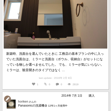
新築時、洗面台を選んでいたときに 工務店の基本プランの中に入っ
ていた洗面台は、ミラーと洗面台（ボウル、収納台）がセットにな
っている物しか選べませんでした。 でも、ミラーが気にいらない。
ミラーは、観音開きのタイプではなく ...
last update : 2016年 2月 9日
1
0
0
2819
2014年 7月 1日
購入
horiken
さんの
Panasonicの洗濯機
12年1ヶ月使用中