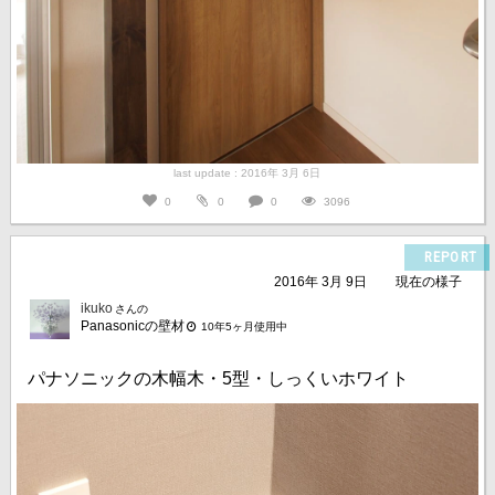
last update : 2016年 3月 6日
0
0
0
3096
REPORT
2016年 3月 9日
現在の様子
ikuko
さんの
Panasonicの壁材
10年5ヶ月使用中
パナソニックの木幅木・5型・しっくいホワイト