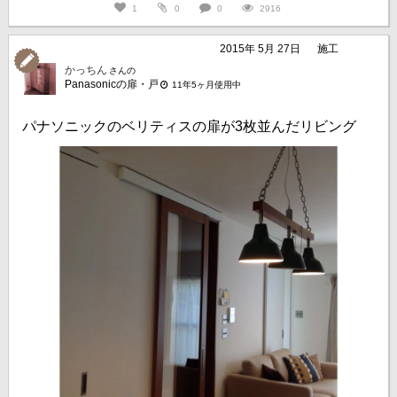
1
0
0
2916
2015年 5月 27日
施工
かっちん
さんの
Panasonicの扉・戸
11年5ヶ月使用中
パナソニックのベリティスの扉が3枚並んだリビング