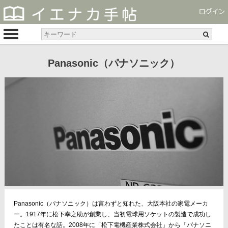
Panasonic（パナソニック）
Panasonic（パナソニック）は言わずと知れた、大阪本社の家電メーカ
ー。1917年に松下幸之助が創業し、当初電球用ソケットの製造で成功し
たことは有名な話。2008年に「松下電機産業株式会社」から「パナソニ