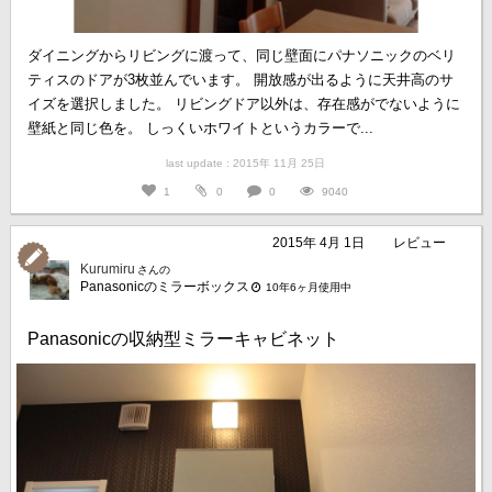
ダイニングからリビングに渡って、同じ壁面にパナソニックのベリ
ティスのドアが3枚並んでいます。 開放感が出るように天井高のサ
イズを選択しました。 リビングドア以外は、存在感がでないように
壁紙と同じ色を。 しっくいホワイトというカラーで...
last update : 2015年 11月 25日
1
0
0
9040
2015年 4月 1日
レビュー
Kurumiru
さんの
Panasonicのミラーボックス
10年6ヶ月使用中
Panasonicの収納型ミラーキャビネット