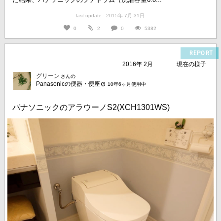
last update : 2015年 7月 31日
0
2
0
5382
REPORT
2016年 2月
現在の様子
グリーン
さんの
Panasonicの便器・便座
10年6ヶ月使用中
パナソニックのアラウーノS2(XCH1301WS)