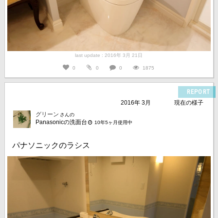
last update : 2016年 3月 21日
0
0
0
1875
REPORT
2016年 3月
現在の様子
グリーン
さんの
Panasonicの洗面台
10年5ヶ月使用中
パナソニックのラシス