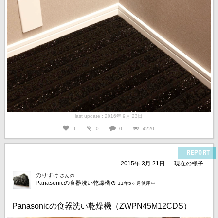
last update : 2016年 9月 23日
0
0
0
4220
REPORT
2015年 3月 21日
現在の様子
のりすけ
さんの
Panasonicの食器洗い乾燥機
11年5ヶ月使用中
Panasonicの食器洗い乾燥機（ZWPN45M12CDS）