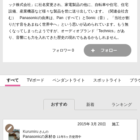
ック株式会社」に社名変更され、家電製品の他に、自転車や住宅、住宅
設備、産業機器など様々な製品を世に送り出しています。（関連会社含
む） Panasonicの由来は、Pan（すべて）とSonic（音）。「当社が創
りだす音をあまねく世界中へ」という思いが込められています。もう無
くなってしまったようですが、オーディオブランド「Technics」があ
り、音響にも力を入れてきた歴史の現れでもあるかもしれません。
フォロワー
0
すべて
TVボード
ペンダントライト
スポットライト
ブラ
ガスコンロ
IHクッキングヒーター
レンジフード
シンク
ミラーボックス
便器・便座
ペーパーホルダー
トイレ手洗
おすすめ
新着
ランキング
冷蔵庫
オーブン・レンジ
食器洗い乾燥機
洗濯機
除湿
2015年 3月 20日
施工
Kurumiru
さんの
Panasonicの床材
11年5ヶ月使用中