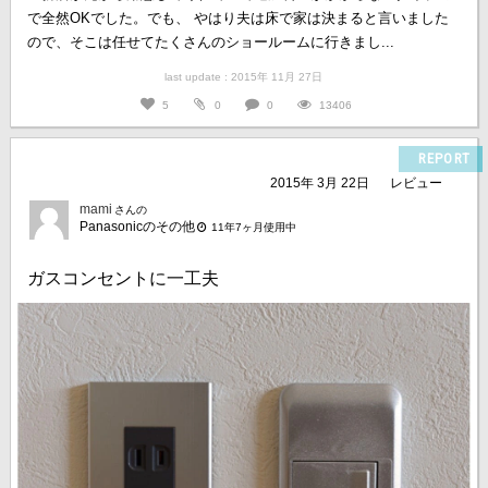
で全然OKでした。でも、 やはり夫は床で家は決まると言いました
ので、そこは任せてたくさんのショールームに行きまし...
last update : 2015年 11月 27日
5
0
0
13406
REPORT
2015年 3月 22日
レビュー
mami
さんの
Panasonicのその他
11年7ヶ月使用中
ガスコンセントに一工夫