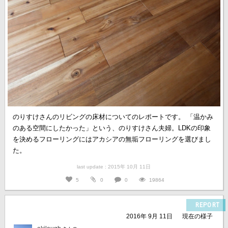
のりすけさんのリビングの床材についてのレポートです。 「温かみ
のある空間にしたかった」という、のりすけさん夫婦。LDKの印象
を決めるフローリングにはアカシアの無垢フローリングを選びまし
た。
last update : 2015年 10月 11日
5
0
0
19864
REPORT
2016年 9月 11日
現在の様子