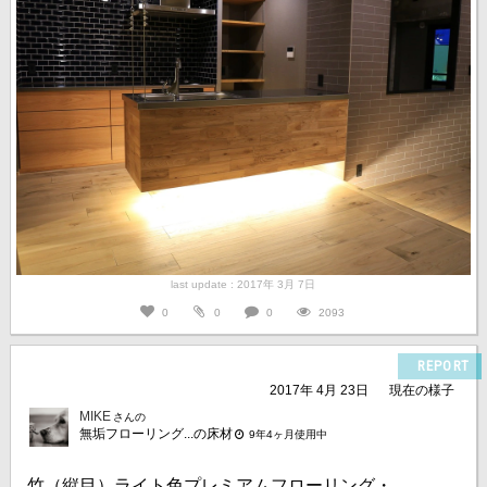
last update : 2017年 3月 7日
0
0
0
2093
REPORT
2017年 4月 23日
現在の様子
MIKE
さんの
無垢フローリング...の床材
9年4ヶ月使用中
竹（縦目）ライト色プレミアムフローリング・