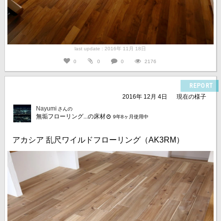
last update : 2016年 11月 18日
0
0
0
2176
REPORT
2016年 12月 4日
現在の様子
Nayumi
さんの
無垢フローリング...の床材
9年8ヶ月使用中
アカシア 乱尺ワイルドフローリング（AK3RM）