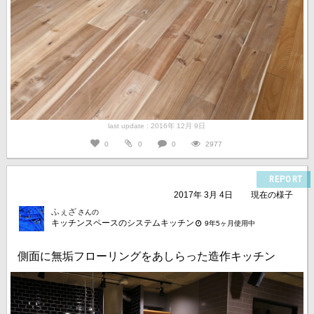
last update : 2016年 12月 9日
0
0
0
2977
REPORT
2017年 3月 4日
現在の様子
ふぇざ
さんの
キッチンスペースのシステムキッチン
9年5ヶ月使用中
側面に無垢フローリングをあしらった造作キッチン