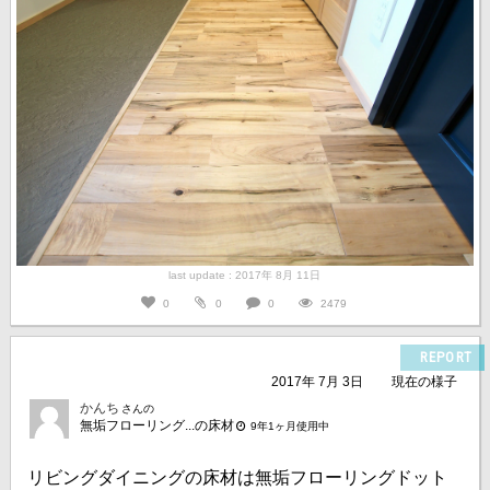
last update : 2017年 8月 11日
0
0
0
2479
REPORT
2017年 7月 3日
現在の様子
かんち
さんの
無垢フローリング...の床材
9年1ヶ月使用中
リビングダイニングの床材は無垢フローリングドット