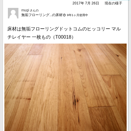
2017年 7月 26日
現在の様子
mugi
さんの
無垢フローリング...の床材
9年1ヶ月使用中
床材は無垢フローリングドットコムのヒッコリー マル
チレイヤー 一枚もの（T00018）