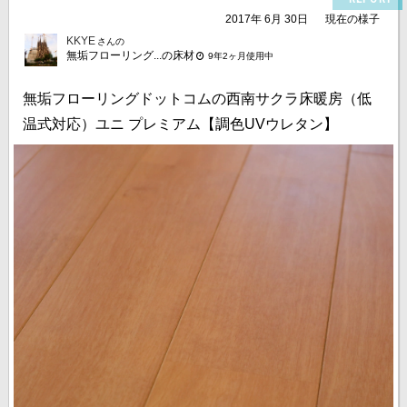
2017年 6月 30日
現在の様子
KKYE
さんの
無垢フローリング...の床材
9年2ヶ月使用中
無垢フローリングドットコムの西南サクラ床暖房（低
温式対応）ユニ プレミアム【調色UVウレタン】