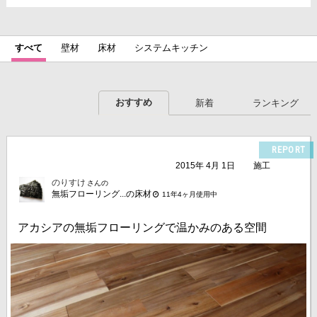
すべて
壁材
床材
システムキッチン
おすすめ
新着
ランキング
REPORT
2015年 4月 1日
施工
のりすけ
さんの
無垢フローリング...の床材
11年4ヶ月使用中
アカシアの無垢フローリングで温かみのある空間