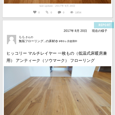
last update : 2017年 9月 24日
0
0
0
1854
REPORT
2017年 8月 20日
現在の様子
もも
さんの
無垢フローリング...の床材
9年0ヶ月使用中
ヒッコリー マルチレイヤー 一枚もの（低温式床暖房兼
用） アンティーク（ソウマーク） フローリング