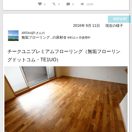
0
0
0
1935
REPORT
2016年 9月 11日
現在の様子
akilaugh
さんの
無垢フローリング...の床材
9年11ヶ月使用中
チークユニプレミアムフローリング（無垢フローリン
グドットコム・TE1UO）