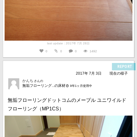
last update : 2017年 7月 28日
0
0
0
1492
REPORT
2017年 7月 3日
現在の様子
かんち
さんの
無垢フローリング...の床材
9年1ヶ月使用中
無垢フローリングドットコムのメープル ユニワイルド
フローリング（MP1CS）