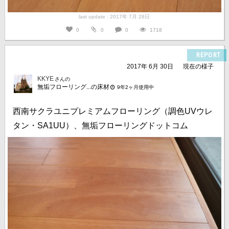
last update : 2017年 7月 28日
0
0
0
1718
REPORT
2017年 6月 30日
現在の様子
KKYE
さんの
無垢フローリング...の床材
9年2ヶ月使用中
西南サクラユニプレミアムフローリング（調色UVウレ
タン・SA1UU）、無垢フローリングドットコム