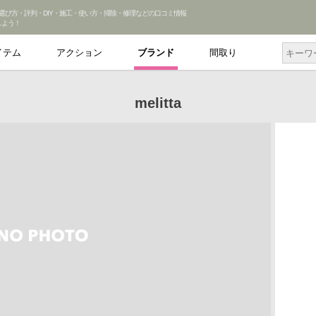
ttaの選び方・評判・DIY・施工・使い方・掃除・修理などの口コミ情報
しよう！
イテム
アクション
ブランド
間取り
melitta