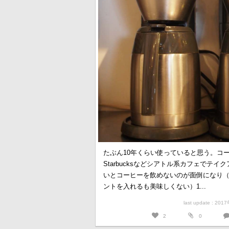
たぶん10年くらい使っていると思う。コ
Starbucksなどシアトル系カフェでテ
いとコーヒーを飲めないのが面倒になり
ントを入れるも美味しくない）1...
last update : 20
2
0