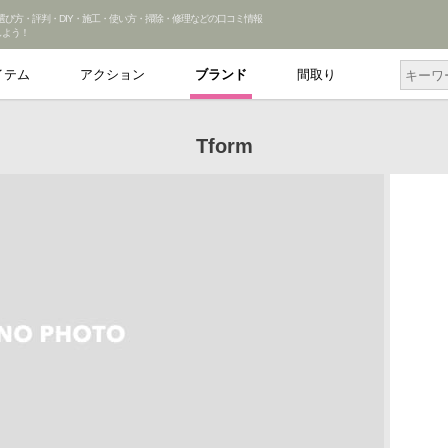
mの選び方・評判・DIY・施工・使い方・掃除・修理などの口コミ情報
しよう！
イテム
アクション
ブランド
間取り
Tform