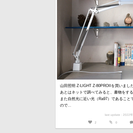
山田照明 Z-LIGHT Z-80PROIIを
あとはネットで調べてみると、書物をす
また自然光に近い光（Ra97）であること
ので...
last update : 202
2
0