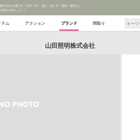
明株式会社の選び方・評判・DIY・施工・使い方・掃除・修理など
ミ情報を共有しよう！
イテム
アクション
ブランド
間取り
山田照明株式会社