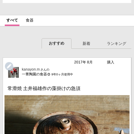
すべて
食器
おすすめ
新着
ランキング
2017年 8月
購入
kanayon.m
さんの
一菁陶園の食器
9年0ヶ月使用中
常滑焼 土井福雄作の藻掛けの急須