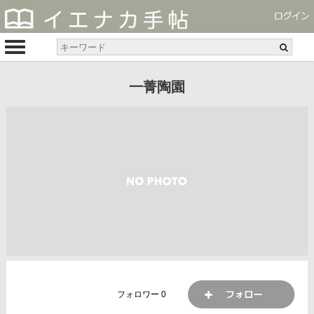
一菁陶園
フォロワー
0