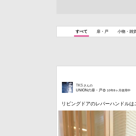
すべて
扉・戸
小物・雑
TKS
さんの
UNIONの扉・戸
10年8ヶ月使用中
リビングドアのレバーハンドルはユニオ