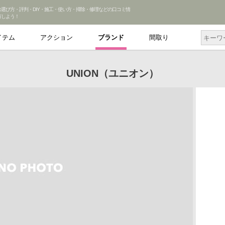
Nの選び方・評判・DIY・施工・使い方・掃除・修理などの口コミ情
有しよう！
イテム
アクション
ブランド
間取り
UNION（ユニオン）