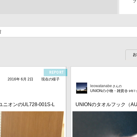
フ
貨
お
REPORT
2016年 6月 2日
現在の様子
leowatanabe
さんの
UNIONの小物・雑貨
9年7
ンのUL728-001S-L
UNIONのタオルフック（AU