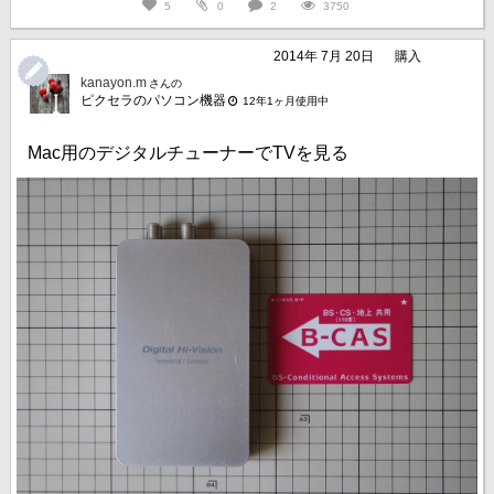
5
0
2
3750
2014年 7月 20日
購入
kanayon.m
さんの
ピクセラのパソコン機器
12年1ヶ月使用中
Mac用のデジタルチューナーでTVを見る