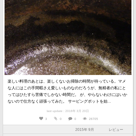
楽しい料理のあとは、楽しくないお掃除の時間が待っている。マメ
な人にはこの手間暇さえ愛しいものなのだろうが、無精者の私にと
ってはひたすら苦痛でしかない時間だ。 が、やらないわけにはいか
ないので仕方なく頑張ってみた。 サービングポットを始...
last update : 2016年 3月 20日
3
0
0
26705
2015年 9月
レビュー