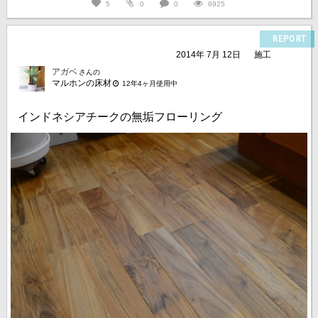
5
0
0
8925
REPORT
2014年 7月 12日
施工
アガベ
さんの
マルホンの床材
12年4ヶ月使用中
インドネシアチークの無垢フローリング