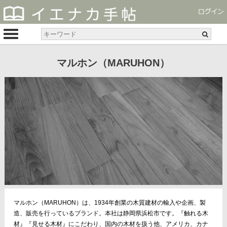
マルホン（MARUHON）
マルホン（MARUHON）は、1934年創業の木質建材の輸入や企画、製
造、販売を行っているブランド。本社は静岡県浜松市です。『触れる木
材』『見せる木材』にこだわり、国内の木材を扱う他、アメリカ、カナ