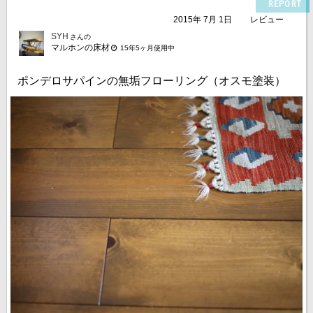
REPORT
2015年 7月 1日
レビュー
SYH
さんの
マルホンの床材
15年5ヶ月使用中
ポンデロサパインの無垢フローリング（オスモ塗装）