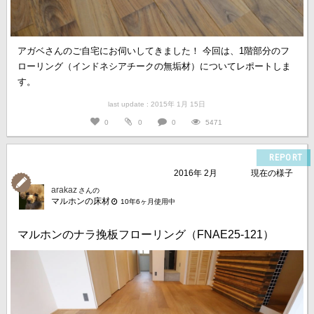
アガベさんのご自宅にお伺いしてきました！ 今回は、1階部分のフ
ローリング（インドネシアチークの無垢材）についてレポートしま
す。
last update : 2015年 1月 15日
0
0
0
5471
REPORT
2016年 2月
現在の様子
arakaz
さんの
マルホンの床材
10年6ヶ月使用中
マルホンのナラ挽板フローリング（FNAE25-121）