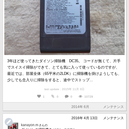
3年ほど使ってきたダイソン掃除機 DC35。 コードが無くて、片手
でスイスイ掃除ができて、とても気に入って使っているのですが、
最近では、部屋全体（65平米の2LDK）に掃除機を掛けようしても、
少しでも念入りに掃除をすると、途中でストップ...
last update : 2015年 11月 3日
1
0
0
10729
2014年 6月
メンテナンス
2016年 4月 13日
メンテナンス
kanayon.m
さんの