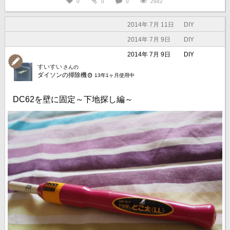
0
0
0
2942
2014年 7月 11日
DIY
2014年 7月 9日
DIY
2014年 7月 9日
DIY
すいすい
さんの
ダイソンの掃除機
13年1ヶ月使用中
DC62を壁に固定～下地探し編～