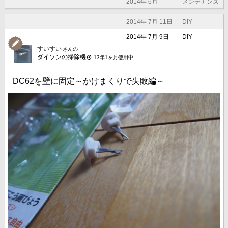
2014年 6月
メンテナンス
2014年 7月 11日
DIY
2014年 7月 9日
DIY
すいすい
さんの
ダイソンの掃除機
13年1ヶ月使用中
DC62を壁に固定～かけまくりで失敗編～