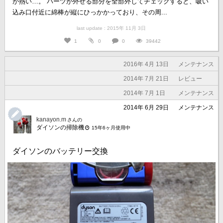
が熱い…。 パーツが外せる部分を全部外してチェックすると、吸い
込み口付近に綿棒が縦にひっかかっており、その周...
last update : 2015年 11月 3日
1
0
0
39442
2016年 4月 13日
メンテナンス
2014年 7月 21日
レビュー
2014年 7月 1日
メンテナンス
2014年 6月 29日
メンテナンス
kanayon.m
さんの
ダイソンの掃除機
15年6ヶ月使用中
ダイソンのバッテリー交換