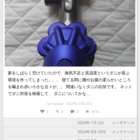
家をしばらく空けていたので、換気不足と高湿度というダニが喜ぶ
環境を作ってしまった。。。 寝てる間に腕やお腹の柔らかいところ
を噛まれ赤い小さな点々が。。 間違いなくダニの症状です。 ネット
でダニ対策を検索して、 ダニについてかな...
last update : 2015年 10月 31日
2
0
0
8773
2014年 7月 1日
メンテナンス
2014年 6月 29日
メンテナンス