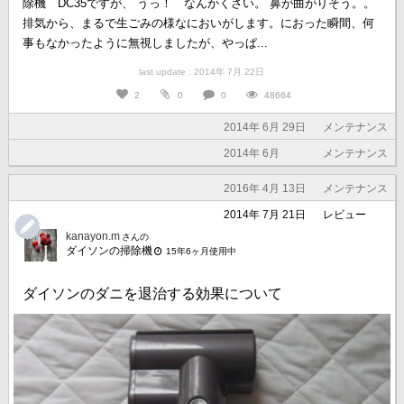
除機 DC35ですが、 うっ！ なんかくさい。 鼻が曲がりそう。。
排気から、まるで生ごみの様なにおいがします。におった瞬間、何
事もなかったように無視しましたが、やっぱ...
last update : 2014年 7月 22日
2
0
0
48664
2014年 6月 29日
メンテナンス
2014年 6月
メンテナンス
2016年 4月 13日
メンテナンス
2014年 7月 21日
レビュー
kanayon.m
さんの
ダイソンの掃除機
15年6ヶ月使用中
ダイソンのダニを退治する効果について