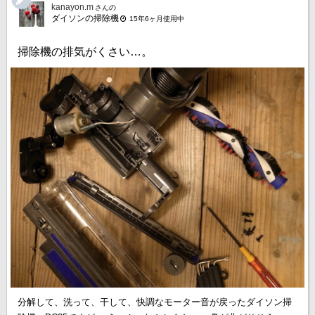
kanayon.m
さんの
ダイソンの掃除機
15年6ヶ月使用中
掃除機の排気がくさい…。
分解して、洗って、干して、快調なモーター音が戻ったダイソン掃