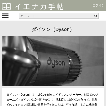
ダイソン（Dyson）
ダイソン（Dyson）は、1991年創立のイギリスのメーカー。創業者のジ
ェームズ・ダイソンは5年間をかけて、5,127台の試作品を作って、世界
初のサイクロン掃除機の開発を行ったことは、有名な話。まさに機能美