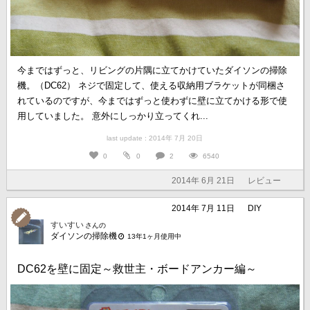
今まではずっと、リビングの片隅に立てかけていたダイソンの掃除
機。（DC62） ネジで固定して、使える収納用ブラケットが同梱さ
れているのですが、今まではずっと使わずに壁に立てかける形で使
用していました。 意外にしっかり立ってくれ...
last update : 2014年 7月 20日
0
0
2
6540
2014年 6月 21日
レビュー
2014年 7月 11日
DIY
すいすい
さんの
ダイソンの掃除機
13年1ヶ月使用中
DC62を壁に固定～救世主・ボードアンカー編～