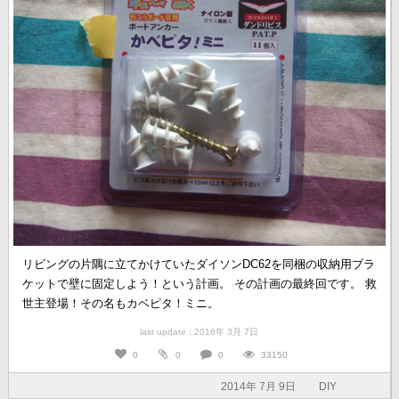
リビングの片隅に立てかけていたダイソンDC62を同梱の収納用ブラ
ケットで壁に固定しよう！という計画。 その計画の最終回です。 救
世主登場！その名もカベピタ！ミニ。
last update : 2016年 3月 7日
0
0
0
33150
2014年 7月 9日
DIY