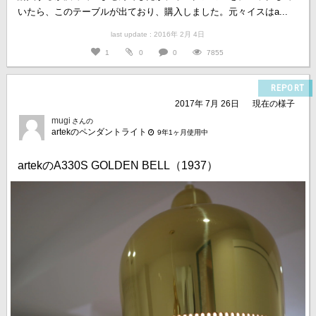
いたら、このテーブルが出ており、購入しました。元々イスはa...
last update : 2016年 2月 4日
1
0
0
7855
REPORT
2017年 7月 26日
現在の様子
mugi
さんの
artekのペンダントライト
9年1ヶ月使用中
artekのA330S GOLDEN BELL（1937）