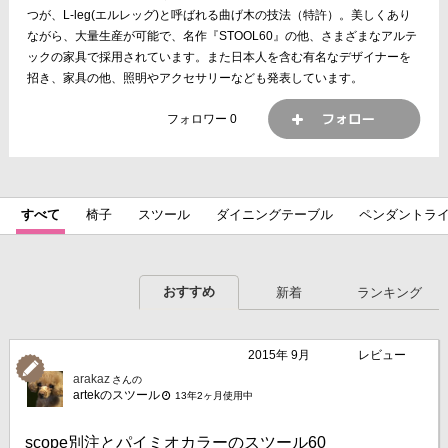
つが、L-leg(エルレッグ)と呼ばれる曲げ木の技法（特許）。美しくあり
ながら、大量生産が可能で、名作『STOOL60』の他、さまざまなアルテ
ックの家具で採用されています。また日本人を含む有名なデザイナーを
招き、家具の他、照明やアクセサリーなども発表しています。
フォロワー
0
すべて
椅子
スツール
ダイニングテーブル
ペンダントラ
おすすめ
新着
ランキング
2015年 9月
レビュー
arakaz
さんの
artekのスツール
13年2ヶ月使用中
scope別注とパイミオカラーのスツール60