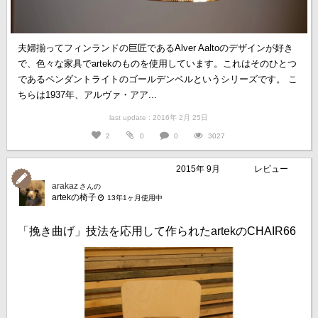
夫婦揃ってフィンランドの巨匠であるAlver Aaltoのデザインが好き
で、色々な家具でartekのものを使用しています。これはそのひとつ
であるペンダントライトのゴールデンベルというシリーズです。 こ
ちらは1937年、アルヴァ・アア...
last update : 2016年 2月 25日
2
0
0
3027
2015年 9月
レビュー
arakaz
さんの
artekの椅子
13年1ヶ月使用中
「挽き曲げ」技法を応用して作られたartekのCHAIR66