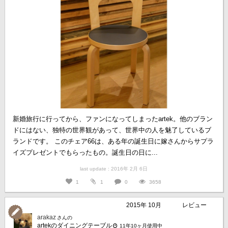
新婚旅行に行ってから、ファンになってしまったartek。他のブラン
ドにはない、独特の世界観があって、世界中の人を魅了しているブ
ランドです。 このチェア66は、ある年の誕生日に嫁さんからサプラ
イズプレゼントでもらったもの。誕生日の日に...
last update : 2016年 2月 6日
1
1
0
3658
2015年 10月
レビュー
arakaz
さんの
artekのダイニングテーブル
11年10ヶ月使用中