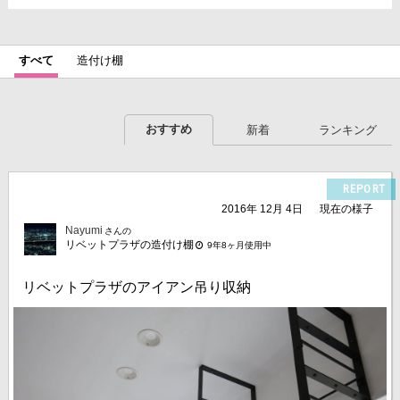
すべて
造付け棚
おすすめ
新着
ランキング
REPORT
2016年 12月 4日
現在の様子
Nayumi
さんの
リベットプラザの造付け棚
9年8ヶ月使用中
リベットプラザのアイアン吊り収納