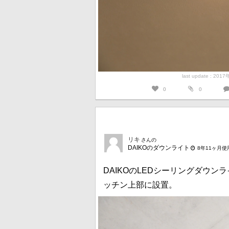
last update : 201
0
0
リキ
さんの
DAIKOのダウンライト
8年11ヶ月使
DAIKOのLEDシーリングダウンライ
ッチン上部に設置。