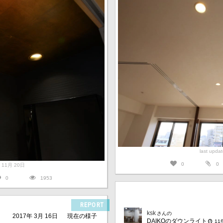
last upd
0
0
6年 11月 20日
0
1953
REPORT
ksk
さんの
2017年 3月 16日
現在の様子
DAIKOのダウンライト
1