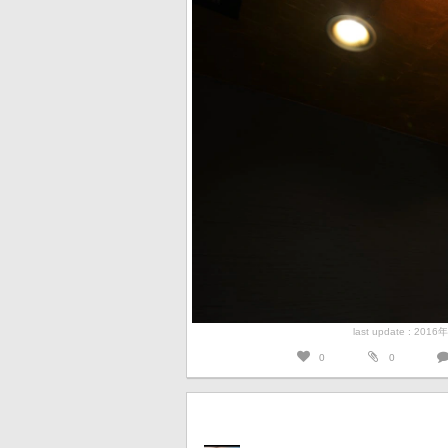
last update : 201
0
0