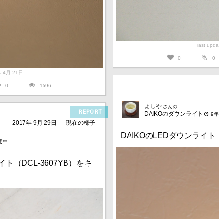
last upd
0
0
7年 4月 21日
0
1596
よしや
さんの
REPORT
DAIKOのダウンライト
9
2017年 9月 29日
現在の様子
DAIKOのLEDダウンライト・
用中
ト（DCL-3607YB）をキ