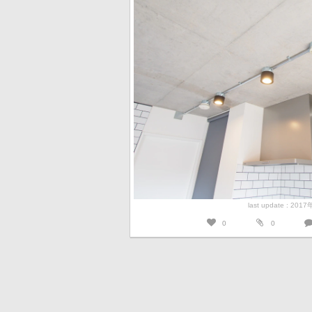
last update : 201
0
0