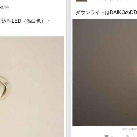
月使用中
ダウンライトはDAIKOのDDL
井埋込型LED（温白色）・
last upda
0
0