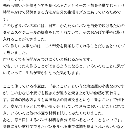
先程も書いた朝焼きたてを食べれることとイースト菌を半量でじっくり
時間をかけて発酵させる方法が自分の生活リズムにあっているためで
す。
このちぎりパンの本には、日常、かんたんにパンを自分で焼けるための
タイムスケジュールの提案をしてくれていて、そのおかげで手軽に取り
入れることができました。
パン作りに大事なのは、この部分を提案してくれることだなぁとつくづ
く思いました。
作りたくても時間がみつけにくいと感じるからです。
でも、いったん作ることができるようになると、いろいろなことに気づ
いていって、生活が豊かになった気がします。
ここで使っている小麦は、『春よこい』という北海道産の小麦なのです
が、このおなじ小麦でも挽き方が違うと焼き上がりの触感が変わりま
す。普通の挽き方よりも富澤商店の特選挽きという『春よこい』で作る
と、皮がパリッとして中がモッチリしていてさらにおいしいことに気づ
き、いろいろと他の小麦や材料も試してみたくなりました。
あと、毎日口にするパンの材料を自分で選べるということもいいです。
身体に良い材料でできたパンを食べる事で体調を整えられたらいいなと