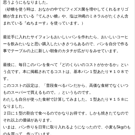
思うようにもなりました。
（砂糖を使う時は、おなかの中でビフィズス菌を増やしてくれるオリゴ
糖が含まれている『てんさい糖』や、塩は沖縄のミネラルがたくさん含
まれている『ぬちまーす』を使っています。）
最近手に入れたサイフォンもおいしいパンを作れたら、おいしいコーヒ
ーを飲みたいなと思い購入したいきさつもあるので、パンを自分で作る
事でテーブルの上に新しい朝食のカタチが広がりをみせています。
最後に、毎日このパンを食べて『どのくらいのコストがかかるか』とい
う点です。本に掲載されてるコストは、基本パン１型あたり￥１０８で
す。
このコストの設定は、「普段食べるパンだから、高価な食材でなくいつ
ものスーパーで買えるもので。」というものです。
わたしも自分が使った食材で計算してみました。１型あたり￥１５８に
なりました。
２日に１型の割合で食べるのでかなりお得です。しかも焼きたてなので
それ以上の価値があります。
いまは、パン作りを日常に取り入れるようになったので、小麦も5kgのも
のを買って、作っています。