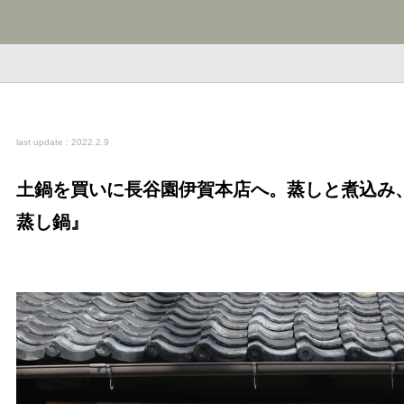
last update : 2022.2.9
土鍋を買いに長谷園伊賀本店へ。蒸しと煮込み
蒸し鍋』