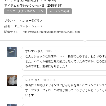
アイテムを使い始めた日
2011年 4月
アイテムを使わなくなった日
2015年 8月
ハンターダグラスのカーテン
カーテンの処分
ブランド：
ハンターダグラス
品名：
デュエット・シェード
関連サイト：
http://www.curtainkyaku.com/blog/36380.html
すいすい
さん
2015.9.15
なんとショックな出来事…＞＜ 操作のしやすさ、わかりやす
また、ハニカム構造は魅力的だと思っていたのですが、なるほ
るのですね。勉強になりました！
レイコ
さん
2015.9.16
本当に！当時はデザイン性にばかり目を奪われてメンテナンス
す…アフターフォローの体制が整っているかどうかということ
います