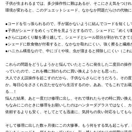
子供が生まれるまでは、多少操作性に難はあるが、そこにさえ気をつけれ
環境が変わると、このデュエットシェード、なかなか問題だらけの代物に
●コードを引っ張られるので、手が届かないように結んでコードを短くし
●子供がシェードをめくって外を見ようとするので、シェードに「めくり
●さらにはめくり皺を通り越して、シェードとレール部分が剥がれてきて
●シェードに飲食物が付着すると、なかなか取れにくい。強く擦ると繊維
●ハニカム構造なので、中にゴミや埃、虫が溜まると掃除しにくい（これ
これらの問題をどうしようかと悩んでいたところに発生した二度目の操作
っていたので、これを機に別のものに買い換えようかとも思った。
大人でさえ誤操作を起こすのだから、子供ならさらにそうだろう。その度
か。毎日心をささくれ立たせながら生活するのか。ああ、でもこれでお蔵
る…！
悩んだ結果、あと一度だけ修理に出し、それで壊れたらその時に買い換え
ちなみにこのときに修理をお願いしたのはハンターダグラスではなく、カ
依頼するよりも安く、そしてとても迅速に、気持ちの良い対応をしてもら
そして修理に出した数ヶ月後にこの大惨事。もう何をする気も起こらず、