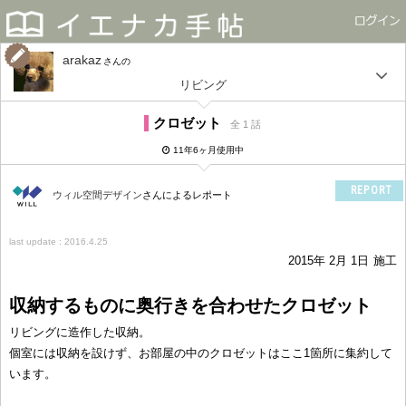
arakaz
さん
リビング
クロゼット
全 1 話
11年6ヶ月使用中
REPORT
ウィル空間デザイン
さんによるレポート
last update : 2016.4.25
2015年 2月 1日
施工
収納するものに奥行きを合わせたクロゼット
リビングに造作した収納。
個室には収納を設けず、お部屋の中のクロゼットはここ1箇所に集約して
います。