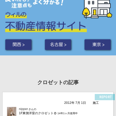
関西 >
名古屋 >
東京 >
クロゼットの記事
REPORT
2012年 7月 1日
施工
nipper
さんの
1F東側洋室のクロゼット
14年1ヶ月使用中