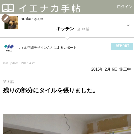
arakaz
さん
キッチン
全 13 話
REPORT
ウィル空間デザイン
さんによるレポート
last update : 2016.4.25
2015年 2月 6日
施工中
第 8 話
残りの部分にタイルを張りました。