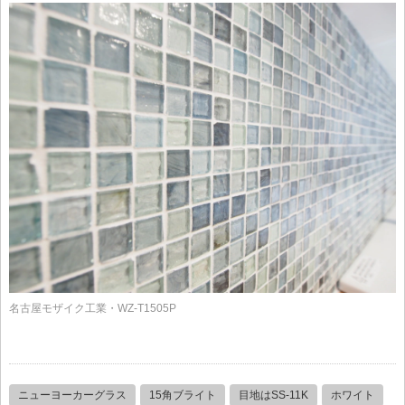
名古屋モザイク工業・WZ-T1505P
ニューヨーカーグラス
15角ブライト
目地はSS-11K
ホワイト