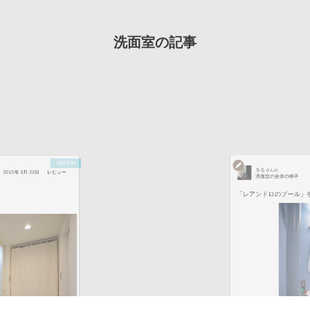
洗面室の記事
REPORT
るる
さんの
2015年 3月 22日
レビュー
洗面室の全体の様子
「レアンドロのプール」を