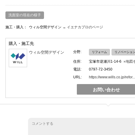
洗面室の現在の様子
施工・購入：
ウィル空間デザイン →
イエナカプロのページ
購入・施工先
分野:
ウィル空間デザイン
リフォーム
リノベーショ
住所:
宝塚市逆瀬川1-14-6
»地図
電話:
0797-72-3450
URL:
https://www.wills.co.jp/refor...
お問い合わせ