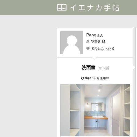
Pang
さん
記事数 65
参考になった 0
洗面室
全 8 話
8年10ヶ月使用中