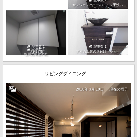
サンワカンパニーのトイレ手洗い
記事数 1
記事数 1
記事数 1
造付け棚
アイカ工業の造付けキャビ...
塩川光明堂の鏡
リビングダイニング
2018年 3月 10日
現在の様子