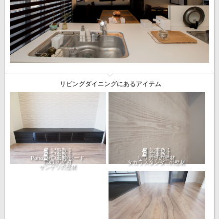
リビングダイニングにあるアイテム
記事数 1
記事数 1
記事数 1
記事数 1
Panason...のTVボード
リリカラの壁材
記事数 1
LIXILの壁材
タカラスタンダ...の壁材
サンゲツの壁材