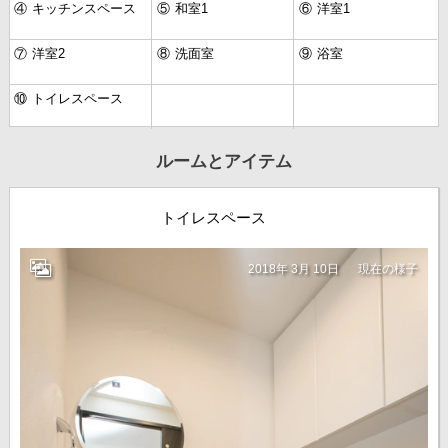
④
キッチンスペース
⑤
和室1
⑥
洋室1
⑦
洋室2
⑧
洗面室
⑨
浴室
⑩
トイレスペース
ルームとアイテム
トイレスペース
2018年 3月 10日
現在の様子