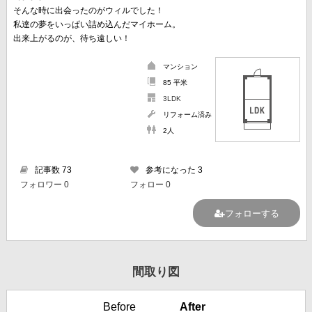
そんな時に出会ったのがウィルでした！
私達の夢をいっぱい詰め込んだマイホーム。
出来上がるのが、待ち遠しい！
マンション
85 平米
3LDK
リフォーム済み
2人
記事数 73
参考になった 3
フォロワー 0
フォロー 0
フォローする
間取り図
Before
After