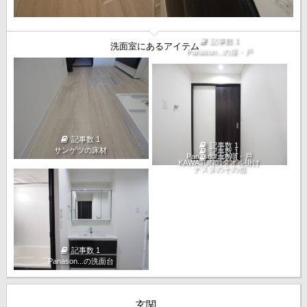
記事数 1
洗面室にあるアイテム
Panason...の扉・戸
記事数 1
記事数 1
サンゲツの床材
記事数 1
Panason...の扉・戸
記事数 1
KAWAJUNのタオル掛け
ナスタのその他
記事数 1
Panason...の洗面台
玄関