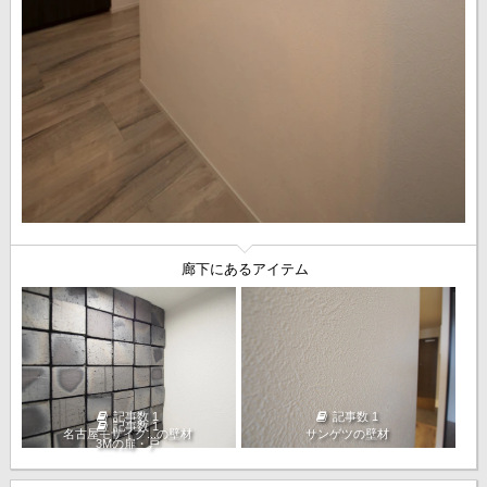
廊下にあるアイテム
記事数 1
記事数 1
記事数 1
名古屋モザイク...の壁材
サンゲツの壁材
3Mの扉・戸