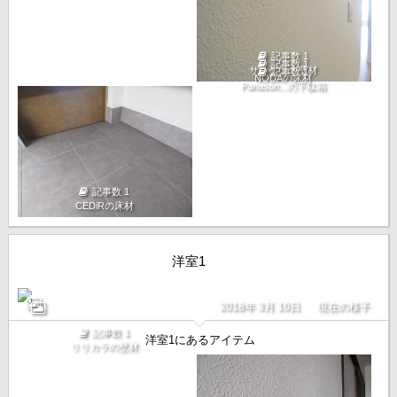
記事数 1
記事数 1
サンゲツの壁材
記事数 1
NODAの床材
Panason...の下駄箱
記事数 1
CEDiRの床材
洋室1
2018年 3月 10日
現在の様子
記事数 1
洋室1にあるアイテム
リリカラの壁材