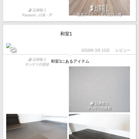
記事数 1
記事数 1
記事数 1
NODAの床材
Panason...の扉・戸
南海プライウッドの造付け棚
和室1
2018年 3月 11日
レビュー
記事数 1
和室1にあるアイテム
サンゲツの壁材
記事数 1
サンゲツの壁材