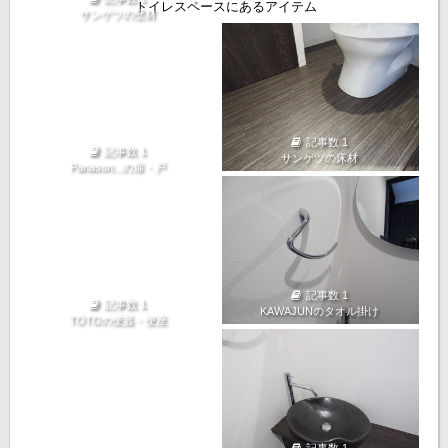
トイレスペースにあるアイテム
サンゲツの壁材
記事数 1
記事数 1
サンゲツの床材
Panason...の扉・戸
記事数 1
記事数 1
KAWAJUNのタオル掛け
TOTOの便器・便座
記事数 1