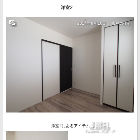
洋室2
2017年 6月 16日
現在の様子
記事数 1
洋室2にあるアイテム
記事数 1
NODAの床材
Panason...の扉・戸