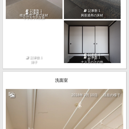
記事数 1
記事数 1
記事数 1
積水成型工業の床材
興亜通商の床材
リリカラの天井
記事数 1
記事数 1
記事数 1
扉・戸
障子
ナスタのその他
洗面室
2018年 3月 10日
現在の様子