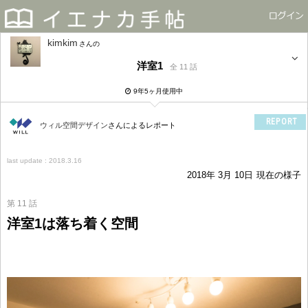
kimkim
さん
洋室1
全 11 話
9年5ヶ月使用中
REPORT
ウィル空間デザイン
さんによるレポート
last update : 2018.3.16
2018年 3月 10日
現在の様子
第 11 話
洋室1は落ち着く空間