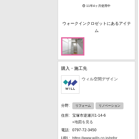
11年4ヶ月使用中
ウォークインクロゼットにあるアイテ
ム
購入・施工先
ウィル空間デザイン
分野:
リフォーム
リノベーション
住所:
宝塚市逆瀬川1-14-6
»地図を見る
電話:
0797-72-3450
URL:
https://www.wills.co.jp/refor...