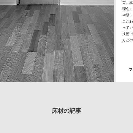
業。本
理念に
や壁・
こだわ
ってい
技術で
んどの
フ
床材の記事