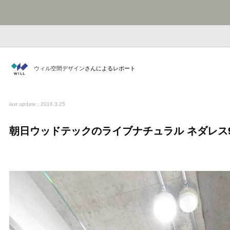
ウィル空間デザイン
さんによるレポート
last update : 2016.3.25
朝日ウッドテックのライブナチュラル ネダレス95(H