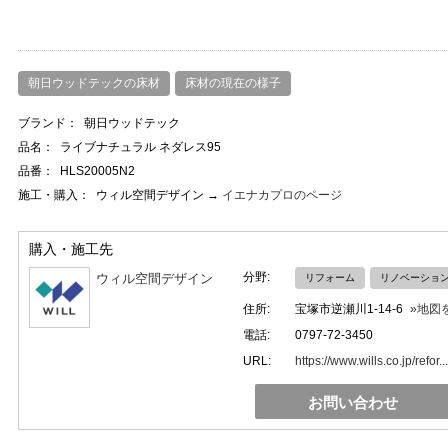
朝日ウッドテックの床材
床材の現在の様子
ブランド：
朝日ウッドテック
品名：
ライブナチュラル ネダレス95
品番：
HLS20005N2
施工・購入：
ウィル空間デザイン →
イエナカプロのページ
購入・施工先
分野:
ウィル空間デザイン
リフォーム
リノベーショ
住所:
宝塚市逆瀬川1-14-6
»地図
電話:
0797-72-3450
URL:
https://www.wills.co.jp/refor...
お問い合わせ