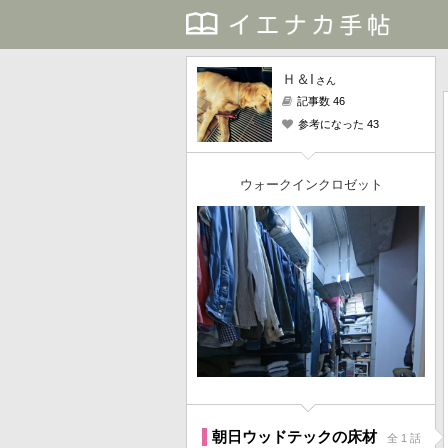
Ｈ＆I
さん
記事数 46
参考になった 43
ウォークインクロゼット
朝日ウッドテックの床材
全 1 話