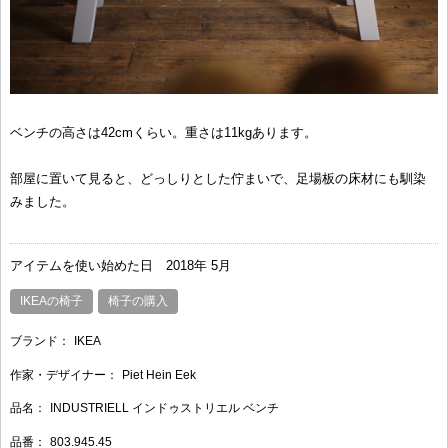
ベンチの高さは42cmくらい。重さは11kgあります。
部屋に置いて見ると、どっしりとした佇まいで、足場板の床材にも馴染
みました。
アイテムを使い始めた日
2018年 5月
IKEAの椅子
椅子の購入
ブランド：
IKEA
作家・デザイナー：
Piet Hein Eek
品名：
INDUSTRIELL インドゥストリエル ベンチ
品番：
803.945.45