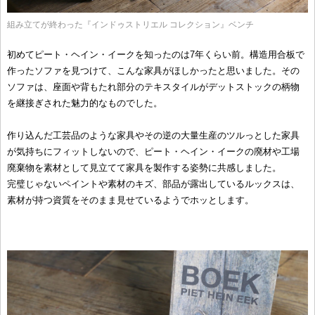
組み立てが終わった『インドゥストリエル コレクション』ベンチ
初めてピート・ヘイン・イークを知ったのは7年くらい前。構造用合板で
作ったソファを見つけて、こんな家具がほしかったと思いました。その
ソファは、座面や背もたれ部分のテキスタイルがデットストックの柄物
を継接ぎされた魅力的なものでした。
作り込んだ工芸品のような家具やその逆の大量生産のツルっとした家具
が気持ちにフィットしないので、ピート・ヘイン・イークの廃材や工場
廃棄物を素材として見立てて家具を製作する姿勢に共感しました。
完璧じゃないペイントや素材のキズ、部品が露出しているルックスは、
素材が持つ資質をそのまま見せているようでホッとします。