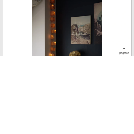
pagetop
10年ほど前から使っている和紙のライト『ツェツェのキュービスト
ライト』です。 こちらは150cmのショートサイズで、もっとキュー
ブの数が多いロングサイズも存在します。 壁から垂らして使ってい
ますが、キャビネットや窓枠に沿わせて...
last update : 2016年 3月 11日
2
0
0
3412