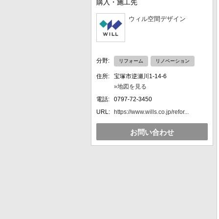
購入・施工先
ウィル空間デザイン
分野:
リフォーム
リノベーション
住所:
宝塚市逆瀬川1-14-6
»地図を見る
電話:
0797-72-3450
URL:
https://www.wills.co.jp/refor...
お問い合わせ