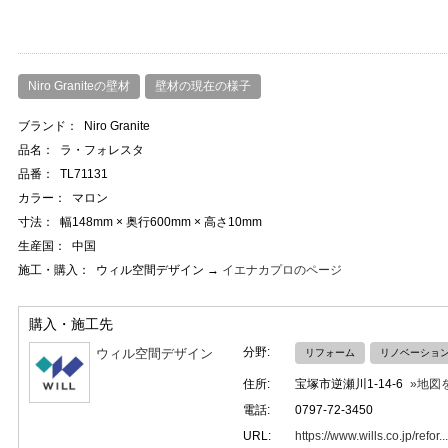
Niro Graniteの壁材
壁材の現在の様子
ブランド：
Niro Granite
品名：
ラ・フォレスタ
品番：
TL71131
カラー：
マロン
寸法：
幅148mm × 奥行600mm × 高さ10mm
生産国：
中国
施工・購入：
ウィル空間デザイン →
イエナカプロのページ
購入・施工先
分野:
ウィル空間デザイン
リフォーム
リノベーショ
住所:
宝塚市逆瀬川1-14-6
»地図
電話:
0797-72-3450
URL:
https://www.wills.co.jp/refor...