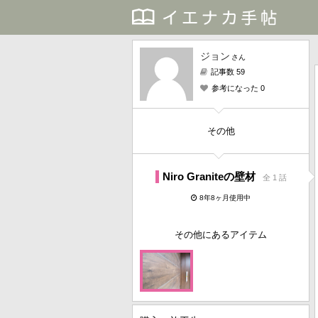
ジョン
さん
記事数 59
参考になった 0
その他
Niro Graniteの壁材
全 1 話
8年8ヶ月使用中
その他にあるアイテム