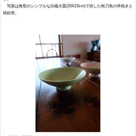
写真は角型のシンプルな白磁大皿(33X23cm)で供した秋刀魚の伴焼きと
焼松茸。