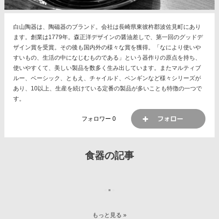
白山陶器は、陶磁器のブランド。会社は長崎県東彼杵郡波佐見町にあり
ます。創業は1779年。森正洋デザインの醤油差しで、第一回のグッドデ
ザイン賞を受賞。その後も国内外の様々な賞を獲得。「なにより使いや
すいもの、生活の中になじむものである」という器作りの原点を持ち、
使いやすくて、美しい製品を数多く生み出しています。またマルティブ
ルー、ベーシック、ともえ、チャイルド、ペンギンなど様々シリーズが
あり、10以上、生産を続けている定番の製品が多いことも特徴の一つで
す。
フォロワー
0
食器の記事
2015年 6月 24日
レビュー
2015年 5月 10日
DIY
UMI
さんの
キッチンの食器
11年3ヶ月使用中