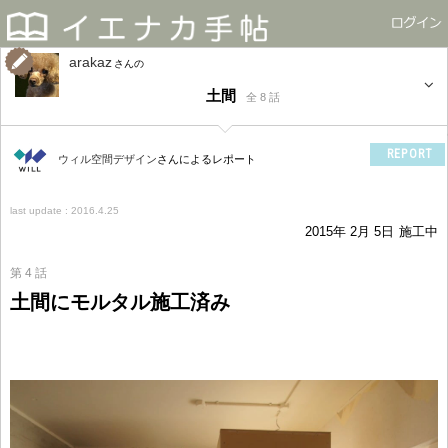
arakaz
さん
土間
全 8 話
REPORT
ウィル空間デザイン
さんによるレポート
last update : 2016.4.25
2015年 2月 5日
施工中
第 4 話
土間にモルタル施工済み