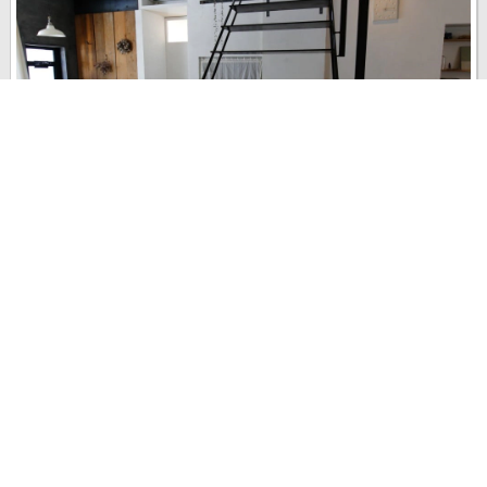
nipperさんの階段のレポートです。 吹き抜けと階段がLDKの真ん中
にある間取り。階段は、nipperさんが自らデザインし、オーダーし
た鉄製のものです。 シンプルなデザインで、存在感はありますが圧
迫感はありません。
last update : 2018年 5月 28日
3
2
0
4774
2015年 5月
リフォーム