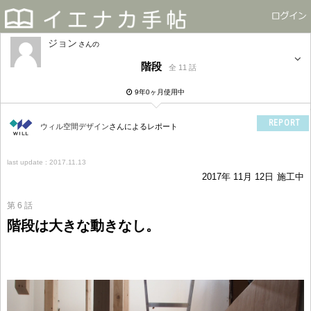
ジョン
さん
階段
全 11 話
9年0ヶ月使用中
REPORT
ウィル空間デザイン
さんによるレポート
last update : 2017.11.13
2017年 11月 12日
施工中
第 6 話
階段は大きな動きなし。