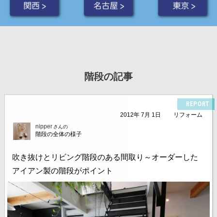
関西 >
名古屋 >
東京 >
階段の記事
REPORT
2012年 7月 1日
リフォーム
nipper
さんの
階段の全体の様子
吹き抜けとリビング階段のある間取り～オーダーした
アイアン製の階段がポイント