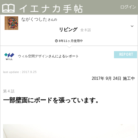
ながくつした
さん
リビング
全 8 話
8年11ヶ月使用中
REPORT
ウィル空間デザイン
さんによるレポート
last update : 2017.9.25
2017年 9月 24日
施工中
第 4 話
一部壁面にボードを張っています。