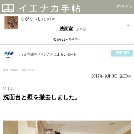
ながくつした
さん
洗面室
全 8 話
8年11ヶ月使用中
REPORT
ウィル空間デザイン
さんによるレポート
last update : 2017.9.4
2017年 9月 3日
施工中
第 1 話
洗面台と壁を撤去しました。