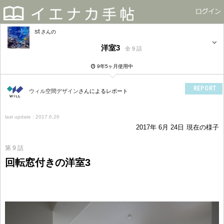
st
さん
洋室3
全 9 話
9年5ヶ月使用中
REPORT
ウィル空間デザイン
さんによるレポート
last update : 2017.6.26
2017年 6月 24日
現在の様子
第 9 話
回転窓付きの洋室3