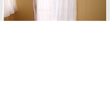
こんにちは、jonasunです。 今日は壁塗りのDIYを紹介します。 注))
完全にド素人なので、正しい方法ではありません！
last update : 2015年 4月 5日
5
1
4
2734
2015年 4月
DIY
2016年 11月 25日
現在の様子
REPORT
2015年 4月 3日
DIY
Ｈ＆I
さんの
主寝室の全体の様子