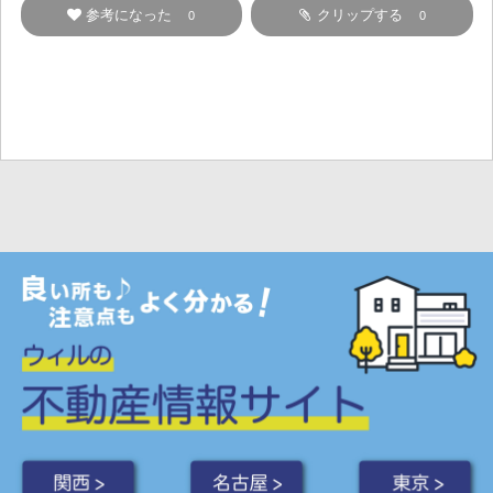
参考になった
クリップする
0
0
関西 >
名古屋 >
東京 >