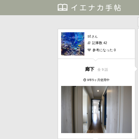
st
さん
記事数 42
参考になった 0
廊下
全 9 話
9年5ヶ月使用中