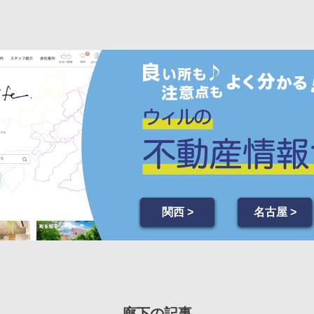
関西 >
名古屋 >
廊下の記事