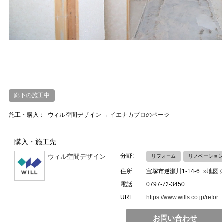
廊下の施工中
施工・購入：
ウィル空間デザイン →
イエナカプロのページ
購入・施工先
分野:
ウィル空間デザイン
リフォーム
リノベーショ
住所:
宝塚市逆瀬川1-14-6
»地図
電話:
0797-72-3450
URL:
https://www.wills.co.jp/refor...
お問い合わせ