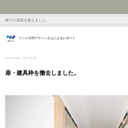
廊下の床面を整えました。
ウィル空間デザイン
さんによるレポート
last update : 2017.4.25
扉・建具枠を撤去しました。