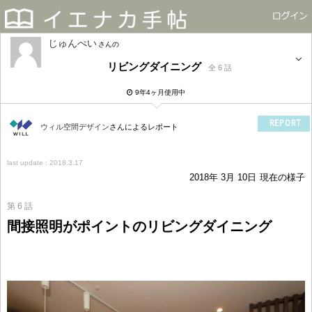
じゅんぺい
さん
リビングダイニング
全 6 話
9年4ヶ月使用中
REPORT
ウィル空間デザイン
さんによるレポート
last update : 2018.3.17
2018年 3月 10日
現在の様子
第 6 話
間接照明がポイントのリビングダイニング