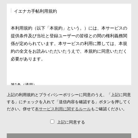
イエナカ手帖利用規約
本利用規約（以下「本規約」という。）には、本サービスの
提供条件及び当社と登録ユーザーの皆様との間の権利義務関
係が定められています。本サービスの利用に際しては、本規
約の全文をお読みいただいたうえで、本規約に同意いただく
必要があります。
第1条（適用）
1. 本規約は、本サービスの提供条件及び本サービスの利用に関す
上記の利用規約とプライバシーポリシーに同意のうえ、「上記に同意
る当社と登録ユーザーとの間の権利義務関係を定めることを目的
する」にチェックを入れて「送信内容を確認する」ボタンを押してく
とし、登録ユーザーと当社との間の本サービスの利用に関わる一
ださい。併せて
本サービス利用に関するルール
もご確認ください。
切の関係に適用されます。
上記に同意する
2. 当社が当社ウェブサイト上で掲載する本サービス利用に関する
ルール（
https://ienakanote.com/rule.php
）は、本規約の一部を構