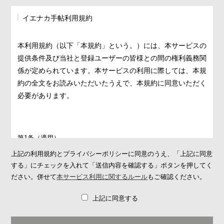
イエナカ手帖利用規約
本利用規約（以下「本規約」という。）には、本サービスの
提供条件及び当社と登録ユーザーの皆様との間の権利義務関
係が定められています。本サービスの利用に際しては、本規
約の全文をお読みいただいたうえで、本規約に同意いただく
必要があります。
第1条（適用）
1. 本規約は、本サービスの提供条件及び本サービスの利用に関す
上記の利用規約とプライバシーポリシーに同意のうえ、「上記に同意
る当社と登録ユーザーとの間の権利義務関係を定めることを目的
する」にチェックを入れて「送信内容を確認する」ボタンを押してく
とし、登録ユーザーと当社との間の本サービスの利用に関わる一
ださい。併せて
本サービス利用に関するルール
もご確認ください。
切の関係に適用されます。
上記に同意する
2. 当社が当社ウェブサイト上で掲載する本サービス利用に関する
ルール（
https://ienakanote.com/rule.php
）は、本規約の一部を構